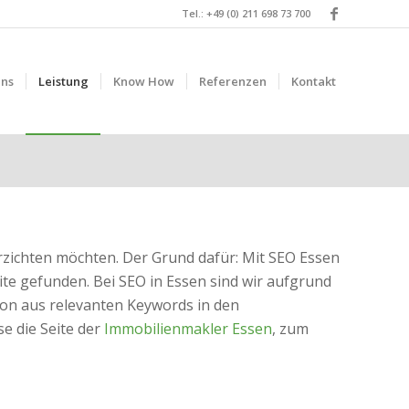
Tel.: +49 (0) 211 698 73 700
uns
Leistung
Know How
Referenzen
Kontakt
rzichten möchten. Der Grund dafür: Mit SEO Essen
te gefunden. Bei SEO in Essen sind wir aufgrund
on aus relevanten Keywords in den
e die Seite der
Immobilienmakler Essen
, zum