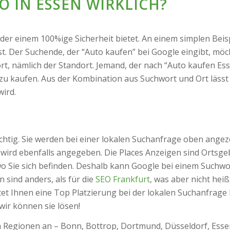
O IN ESSEN WIRKLICH?
r einem 100%ige Sicherheit bietet. An einem simplen Beispi
bst. Der Suchende, der “Auto kaufen” bei Google eingibt, mö
t, nämlich der Standort. Jemand, der nach “Auto kaufen Ess
zu kaufen. Aus der Kombination aus Suchwort und Ort lässt 
wird.
ichtig. Sie werden bei einer lokalen Suchanfrage oben ange
ird ebenfalls angegeben. Die Places Anzeigen sind Ortsgebu
wo Sie sich befinden. Deshalb kann Google bei einem Suchw
 sind anders, als für die
SEO Frankfurt
, was aber nicht hei
tet Ihnen eine Top Platzierung bei der lokalen Suchanfra
ir können sie lösen!
 Regionen an – Bonn, Bottrop, Dortmund, Düsseldorf, Essen