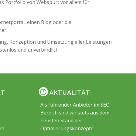
s Portfolio von Webspurt vor allem für
ernetportal, einen Blog oder die
ner.
dung, Konzeption und Umsetzung aller Leistungen
stenlos und unverbindlich.
ÄT
AKTUALITÄT
Als führender Anbieter im SEO
Bereich sind wir stets aus dem
neusten Stand der
en.
Optimierungskonzepte.