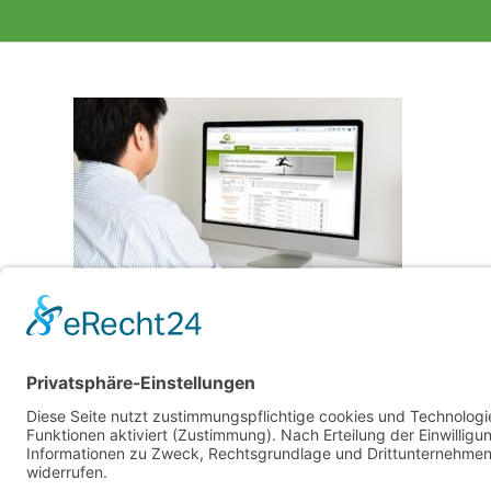
SEO
Damit Ihre Homepage in den Ergebnislisten der
Suchmaschinen stets auf den besten Positionen zu finden ist,
optimiert Webspurt Ihre Seite hinsichtlich der SEO Kriterien
(Onpage & Offpage).
Mehr Infos