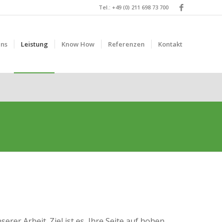
Tel.: +49 (0) 211 698 73 700
uns
Leistung
Know How
Referenzen
Kontakt
erer Arbeit. Ziel ist es, Ihre Seite auf hohen