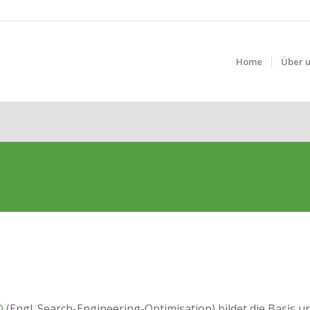
Home
Über 
O
(Engl. Search-Engineering-Optimisation) bildet die Basis uns