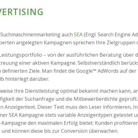
VERTISING
n Suchmaschinenmarketing auch
SEA
(Engl. Search Engine Ad
xperten angelegten Kampagnen sprechen Ihre Zielgruppen o
 Leistungsportfolio – von der ausführlichen Beratung über 
etreuung einer aktiven Kampagne. Selbstverständlich berücks
efinierten Ziele. Man findet die Google™ AdWords auf der
b hinterlegt darüber.
eise Ihre Dienstleistung optimal bekannt machen kann, an
äufigkeit der Suchanfrage und die Mitbewerberdichte geprü
n Anzeigentext. Dieser Text muss den Leser informieren, Int
ner SEA Kampagne stets variable Anzeigentypen getestet und
g-Kampagne den maximalen Erfolg bietet. Kunden profitiere
n und können diese bis zur Conversion überwachen.