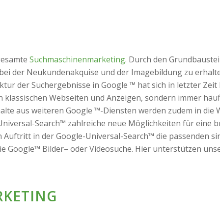
 gesamte
Suchmaschinenmarketing
. Durch den Grundbaustei
ei der Neukundenakquise und der Imagebildung zu erhalten
tur der Suchergebnisse in Google ™ hat sich in letzter Zeit
on klassischen Webseiten und Anzeigen, sondern immer häuf
te aus weiteren Google ™-Diensten werden zudem in die We
Universal-Search™ zahlreiche neue Möglichkeiten für eine b
en Auftritt in der Google-Universal-Search™ die passenden
ie Google™ Bilder– oder Videosuche. Hier unterstützen un
RKETING